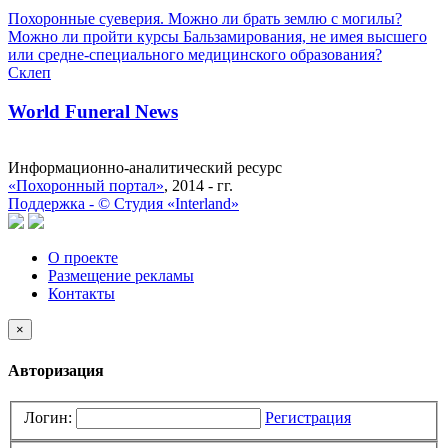
Похоронные суеверия. Можно ли брать землю с могилы?
Можно ли пройти курсы Бальзамирования, не имея высшего
или средне-специального медицинского образования?
Склеп
World Funeral News
Информационно-аналитический ресурс
«Похоронный портал»
, 2014 - гг.
Поддержка -
©
Cтудия «Interland»
О проекте
Размещение рекламы
Контакты
×
Авторизация
Логин:
Регистрация