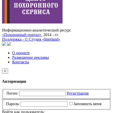
Информационно-аналитический ресурс
«Похоронный портал»
, 2014 - гг.
Поддержка -
©
Cтудия «Interland»
О проекте
Размещение рекламы
Контакты
×
Авторизация
Логин:
Регистрация
Пароль:
Запомнить меня
Войти как пользователь: