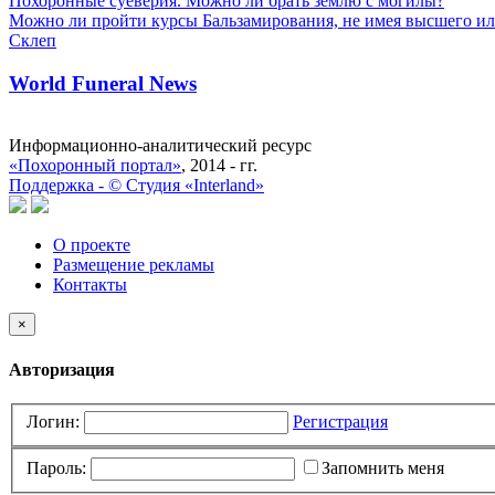
Похоронные суеверия. Можно ли брать землю с могилы?
Можно ли пройти курсы Бальзамирования, не имея высшего ил
Склеп
World Funeral News
Информационно-аналитический ресурс
«Похоронный портал»
, 2014 - гг.
Поддержка -
©
Cтудия «Interland»
О проекте
Размещение рекламы
Контакты
×
Авторизация
Логин:
Регистрация
Пароль:
Запомнить меня