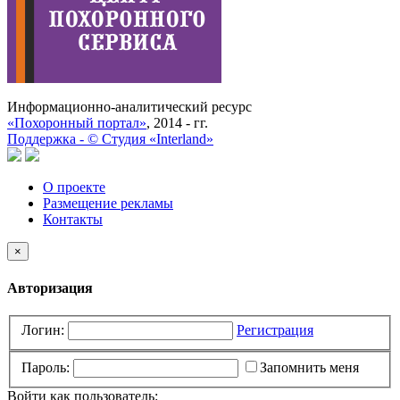
Информационно-аналитический ресурс
«Похоронный портал»
, 2014 - гг.
Поддержка -
©
Cтудия «Interland»
О проекте
Размещение рекламы
Контакты
×
Авторизация
Логин:
Регистрация
Пароль:
Запомнить меня
Войти как пользователь: