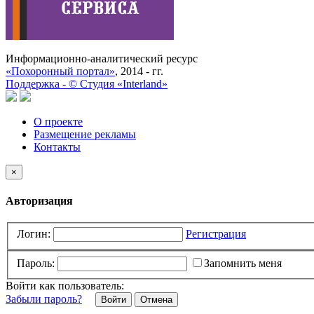
Информационно-аналитический ресурс
«Похоронный портал»
, 2014 - гг.
Поддержка -
©
Cтудия «Interland»
О проекте
Размещение рекламы
Контакты
×
Авторизация
Логин:
Регистрация
Пароль:
Запомнить меня
Войти как пользователь:
Забыли пароль?
Отмена