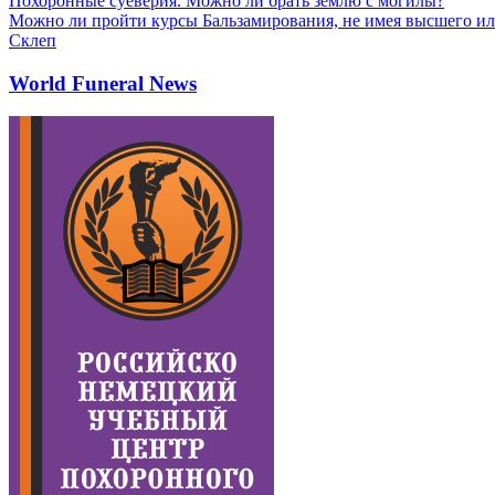
Похоронные суеверия. Можно ли брать землю с могилы?
Можно ли пройти курсы Бальзамирования, не имея высшего ил
Склеп
World Funeral News