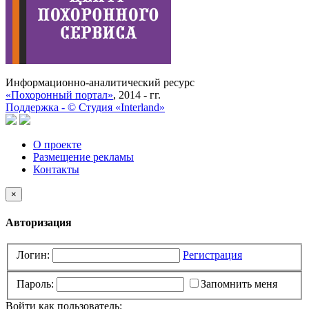
Информационно-аналитический ресурс
«Похоронный портал»
, 2014 - гг.
Поддержка -
©
Cтудия «Interland»
О проекте
Размещение рекламы
Контакты
×
Авторизация
Логин:
Регистрация
Пароль:
Запомнить меня
Войти как пользователь: