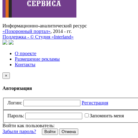
Информационно-аналитический ресурс
«Похоронный портал»
, 2014 - гг.
Поддержка -
©
Cтудия «Interland»
О проекте
Размещение рекламы
Контакты
×
Авторизация
Логин:
Регистрация
Пароль:
Запомнить меня
Войти как пользователь:
Забыли пароль?
Отмена