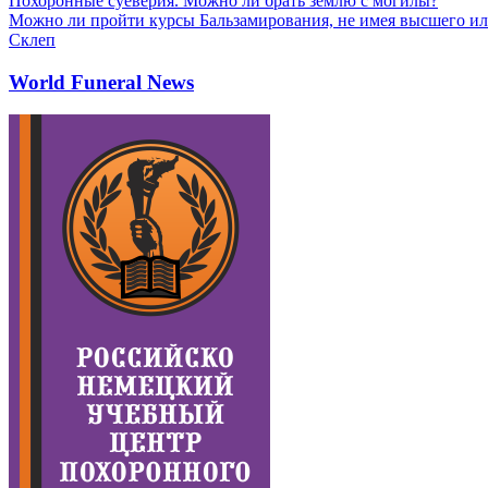
Похоронные суеверия. Можно ли брать землю с могилы?
Можно ли пройти курсы Бальзамирования, не имея высшего ил
Склеп
World Funeral News