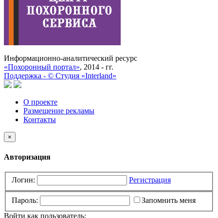
Информационно-аналитический ресурс
«Похоронный портал»
, 2014 - гг.
Поддержка -
©
Cтудия «Interland»
О проекте
Размещение рекламы
Контакты
×
Авторизация
Логин:
Регистрация
Пароль:
Запомнить меня
Войти как пользователь: