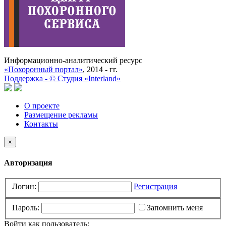
Информационно-аналитический ресурс
«Похоронный портал»
, 2014 - гг.
Поддержка -
©
Cтудия «Interland»
О проекте
Размещение рекламы
Контакты
×
Авторизация
Логин:
Регистрация
Пароль:
Запомнить меня
Войти как пользователь: