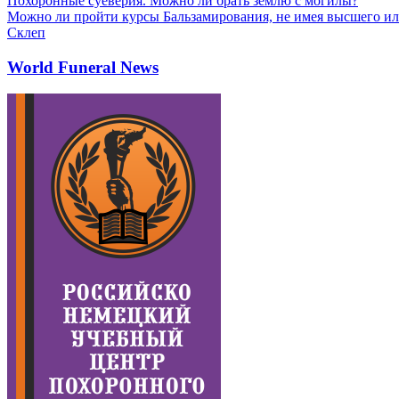
Похоронные суеверия. Можно ли брать землю с могилы?
Можно ли пройти курсы Бальзамирования, не имея высшего ил
Склеп
World Funeral News