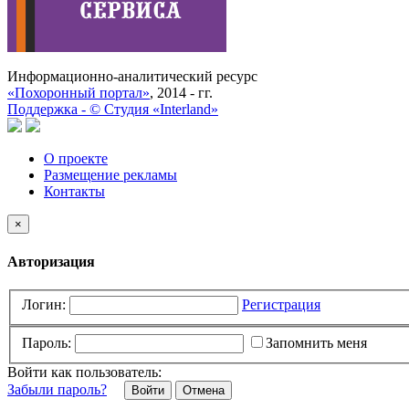
Информационно-аналитический ресурс
«Похоронный портал»
, 2014 - гг.
Поддержка -
©
Cтудия «Interland»
О проекте
Размещение рекламы
Контакты
×
Авторизация
Логин:
Регистрация
Пароль:
Запомнить меня
Войти как пользователь:
Забыли пароль?
Отмена