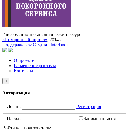
Информационно-аналитический ресурс
«Похоронный портал»
, 2014 - гг.
Поддержка -
©
Cтудия «Interland»
О проекте
Размещение рекламы
Контакты
×
Авторизация
Логин:
Регистрация
Пароль:
Запомнить меня
Войти как пользователь: