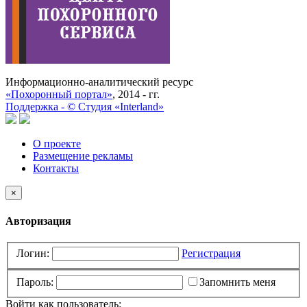
Информационно-аналитический ресурс
«Похоронный портал»
, 2014 - гг.
Поддержка -
©
Cтудия «Interland»
О проекте
Размещение рекламы
Контакты
×
Авторизация
Логин:
Регистрация
Пароль:
Запомнить меня
Войти как пользователь: