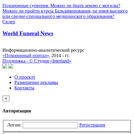
Похоронные суеверия. Можно ли брать землю с могилы?
Можно ли пройти курсы Бальзамирования, не имея высшего
или средне-специального медицинского образования?
Склеп
World Funeral News
Информационно-аналитический ресурс
«Похоронный портал»
, 2014 - гг.
Поддержка -
©
Cтудия «Interland»
О проекте
Размещение рекламы
Контакты
×
Авторизация
Логин:
Регистрация