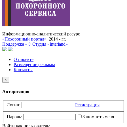
Информационно-аналитический ресурс
«Похоронный портал»
, 2014 - гг.
Поддержка -
©
Cтудия «Interland»
О проекте
Размещение рекламы
Контакты
×
Авторизация
Логин:
Регистрация
Пароль:
Запомнить меня
Войти как пользователь: