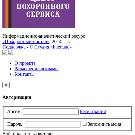
Информационно-аналитический ресурс
«Похоронный портал»
, 2014 - гг.
Поддержка -
©
Cтудия «Interland»
О проекте
Размещение рекламы
Контакты
×
Авторизация
Логин:
Регистрация
Пароль:
Запомнить меня
Войти как пользователь: