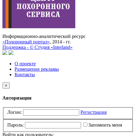
Информационно-аналитический ресурс
«Похоронный портал»
, 2014 - гг.
Поддержка -
©
Cтудия «Interland»
О проекте
Размещение рекламы
Контакты
×
Авторизация
Логин:
Регистрация
Пароль:
Запомнить меня
Войти как пользователь: