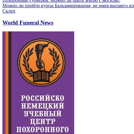
Похоронные суеверия. Можно ли брать землю с могилы?
Можно ли пройти курсы Бальзамирования, не имея высшего ил
Склеп
World Funeral News