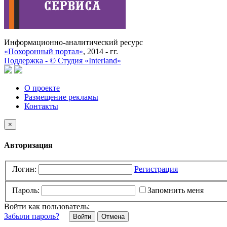
Информационно-аналитический ресурс
«Похоронный портал»
, 2014 - гг.
Поддержка -
©
Cтудия «Interland»
О проекте
Размещение рекламы
Контакты
×
Авторизация
Логин:
Регистрация
Пароль:
Запомнить меня
Войти как пользователь:
Забыли пароль?
Отмена