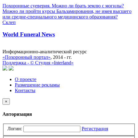
Похоронные суеверия. Можно ли брать землю с могилы?
Можно ли пройти курсы Бальзамирования, не имея высшего
или средне-специального медицинского образования?
Склеп
World Funeral News
Информационно-аналитический ресурс
«Похоронный портал»
, 2014 - гг.
Поддержка -
©
Cтудия «Interland»
О проекте
Размещение рекламы
Контакты
×
Авторизация
Логин:
Регистрация