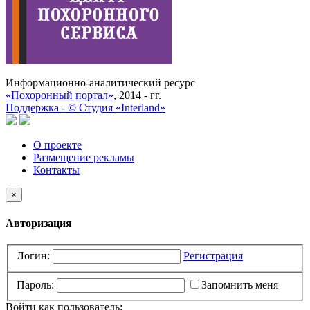
Информационно-аналитический ресурс
«Похоронный портал»
, 2014 - гг.
Поддержка -
©
Cтудия «Interland»
О проекте
Размещение рекламы
Контакты
×
Авторизация
Логин:
Регистрация
Пароль:
Запомнить меня
Войти как пользователь: