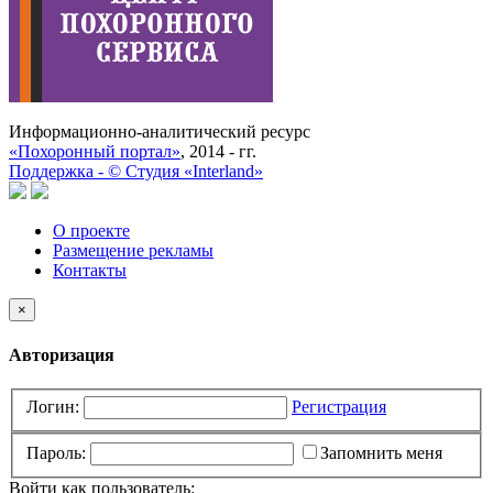
Информационно-аналитический ресурс
«Похоронный портал»
, 2014 - гг.
Поддержка -
©
Cтудия «Interland»
О проекте
Размещение рекламы
Контакты
×
Авторизация
Логин:
Регистрация
Пароль:
Запомнить меня
Войти как пользователь: