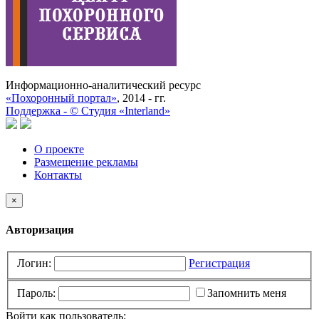
Информационно-аналитический ресурс
«Похоронный портал»
, 2014 - гг.
Поддержка -
©
Cтудия «Interland»
О проекте
Размещение рекламы
Контакты
×
Авторизация
Логин:
Регистрация
Пароль:
Запомнить меня
Войти как пользователь: