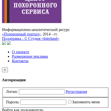
Информационно-аналитический ресурс
«Похоронный портал»
, 2014 - гг.
Поддержка -
©
Cтудия «Interland»
О проекте
Размещение рекламы
Контакты
×
Авторизация
Логин:
Регистрация
Пароль:
Запомнить меня
Войти как пользователь: