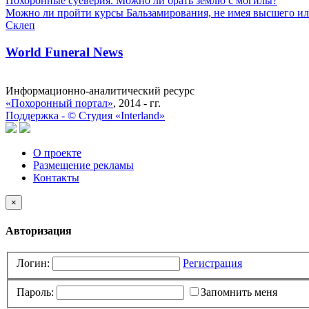
Похоронные суеверия. Можно ли брать землю с могилы?
Можно ли пройти курсы Бальзамирования, не имея высшего ил
Склеп
World Funeral News
Информационно-аналитический ресурс
«Похоронный портал»
, 2014 - гг.
Поддержка -
©
Cтудия «Interland»
О проекте
Размещение рекламы
Контакты
×
Авторизация
Логин:
Регистрация
Пароль:
Запомнить меня