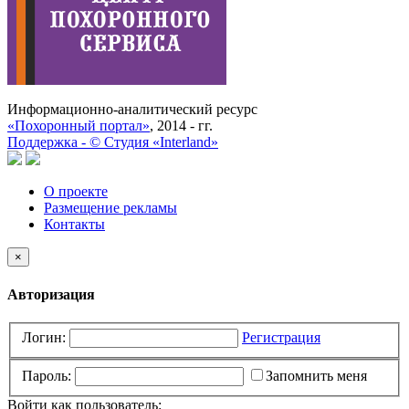
Информационно-аналитический ресурс
«Похоронный портал»
, 2014 - гг.
Поддержка -
©
Cтудия «Interland»
О проекте
Размещение рекламы
Контакты
×
Авторизация
Логин:
Регистрация
Пароль:
Запомнить меня
Войти как пользователь: