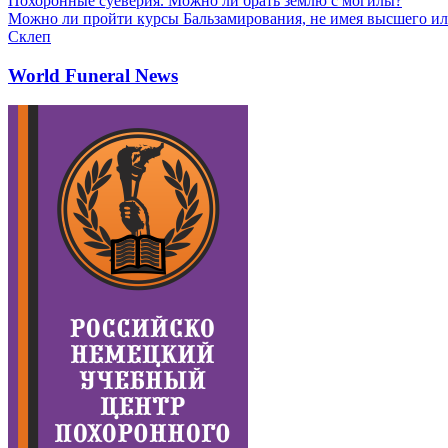
Похоронные суеверия. Можно ли брать землю с могилы?
Можно ли пройти курсы Бальзамирования, не имея высшего ил
Склеп
World Funeral News