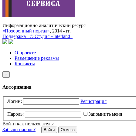
Информационно-аналитический ресурс
«Похоронный портал»
, 2014 - гг.
Поддержка -
©
Cтудия «Interland»
О проекте
Размещение рекламы
Контакты
×
Авторизация
Логин:
Регистрация
Пароль:
Запомнить меня
Войти как пользователь:
Забыли пароль?
Отмена