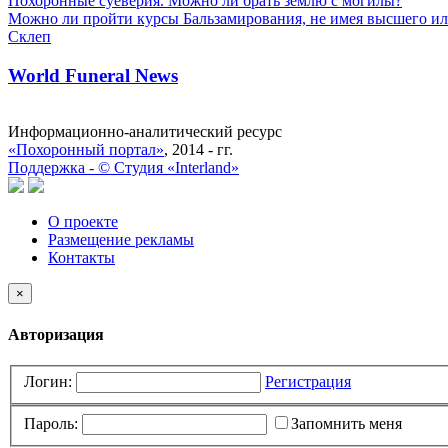
Похоронные суеверия. Можно ли брать землю с могилы?
Можно ли пройти курсы Бальзамирования, не имея высшего ил
Склеп
World Funeral News
Информационно-аналитический ресурс
«Похоронный портал»
, 2014 - гг.
Поддержка -
©
Cтудия «Interland»
О проекте
Размещение рекламы
Контакты
×
Авторизация
Логин:
Регистрация
Пароль:
Запомнить меня