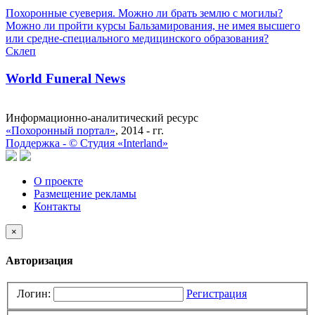
Похоронные суеверия. Можно ли брать землю с могилы?
Можно ли пройти курсы Бальзамирования, не имея высшего
или средне-специального медицинского образования?
Склеп
World Funeral News
Информационно-аналитический ресурс
«Похоронный портал»
, 2014 - гг.
Поддержка -
©
Cтудия «Interland»
О проекте
Размещение рекламы
Контакты
×
Авторизация
Логин:
Регистрация