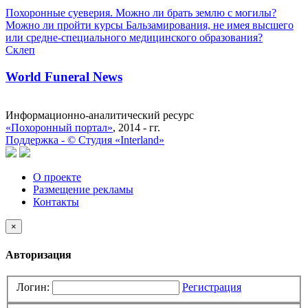
Похоронные суеверия. Можно ли брать землю с могилы?
Можно ли пройти курсы Бальзамирования, не имея высшего
или средне-специального медицинского образования?
Склеп
World Funeral News
Информационно-аналитический ресурс
«Похоронный портал»
, 2014 - гг.
Поддержка -
©
Cтудия «Interland»
О проекте
Размещение рекламы
Контакты
×
Авторизация
Логин:
Регистрация