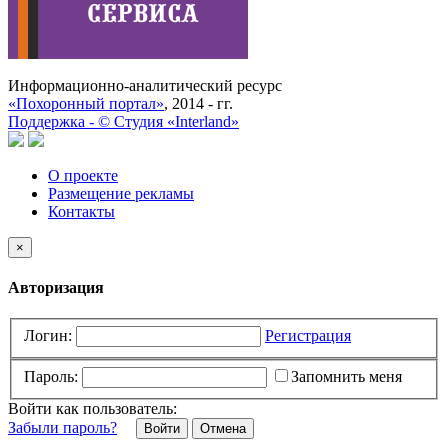
Информационно-аналитический ресурс
«Похоронный портал»
, 2014 - гг.
Поддержка -
©
Cтудия «Interland»
О проекте
Размещение рекламы
Контакты
×
Авторизация
Логин:
Регистрация
Пароль:
Запомнить меня
Войти как пользователь:
Забыли пароль?
Отмена