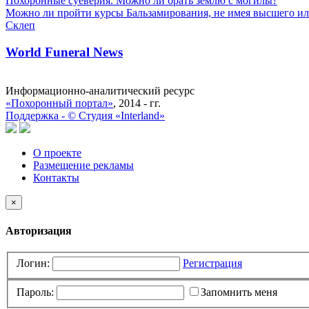
Похоронные суеверия. Можно ли брать землю с могилы?
Можно ли пройти курсы Бальзамирования, не имея высшего ил
Склеп
World Funeral News
Информационно-аналитический ресурс
«Похоронный портал»
, 2014 - гг.
Поддержка -
©
Cтудия «Interland»
О проекте
Размещение рекламы
Контакты
×
Авторизация
Логин:
Регистрация
Пароль:
Запомнить меня