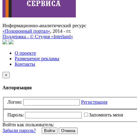
Информационно-аналитический ресурс
«Похоронный портал»
, 2014 - гг.
Поддержка -
©
Cтудия «Interland»
О проекте
Размещение рекламы
Контакты
×
Авторизация
Логин:
Регистрация
Пароль:
Запомнить меня
Войти как пользователь:
Забыли пароль?
Отмена