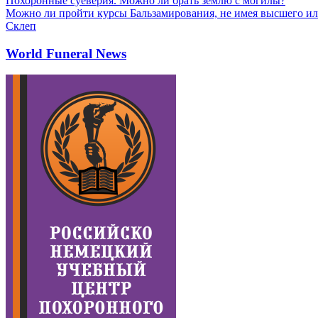
Похоронные суеверия. Можно ли брать землю с могилы?
Можно ли пройти курсы Бальзамирования, не имея высшего ил
Склеп
World Funeral News