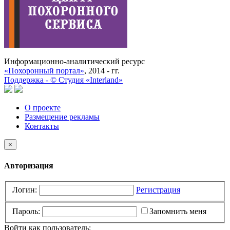
Информационно-аналитический ресурс
«Похоронный портал»
, 2014 - гг.
Поддержка -
©
Cтудия «Interland»
О проекте
Размещение рекламы
Контакты
×
Авторизация
Логин:
Регистрация
Пароль:
Запомнить меня
Войти как пользователь: