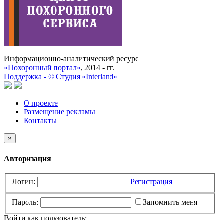
Информационно-аналитический ресурс
«Похоронный портал»
, 2014 - гг.
Поддержка -
©
Cтудия «Interland»
О проекте
Размещение рекламы
Контакты
×
Авторизация
Логин:
Регистрация
Пароль:
Запомнить меня
Войти как пользователь: