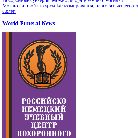
Похоронные суеверия. Можно ли брать землю с могилы?
Можно ли пройти курсы Бальзамирования, не имея высшего ил
Склеп
World Funeral News