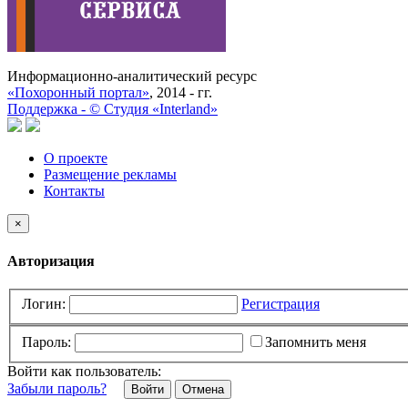
Информационно-аналитический ресурс
«Похоронный портал»
, 2014 - гг.
Поддержка -
©
Cтудия «Interland»
О проекте
Размещение рекламы
Контакты
×
Авторизация
Логин:
Регистрация
Пароль:
Запомнить меня
Войти как пользователь:
Забыли пароль?
Отмена