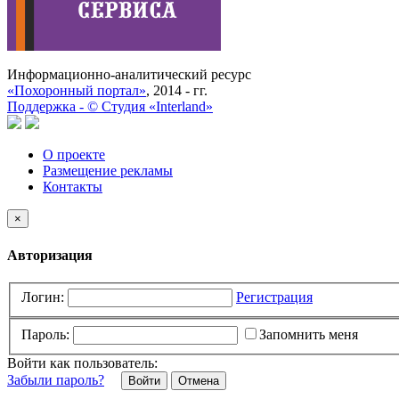
Информационно-аналитический ресурс
«Похоронный портал»
, 2014 - гг.
Поддержка -
©
Cтудия «Interland»
О проекте
Размещение рекламы
Контакты
×
Авторизация
Логин:
Регистрация
Пароль:
Запомнить меня
Войти как пользователь:
Забыли пароль?
Отмена