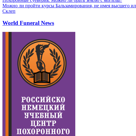
Похоронные суеверия. Можно ли брать землю с могилы?
Можно ли пройти курсы Бальзамирования, не имея высшего ил
Склеп
World Funeral News