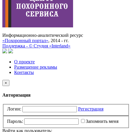
Информационно-аналитический ресурс
«Похоронный портал»
, 2014 - гг.
Поддержка -
©
Cтудия «Interland»
О проекте
Размещение рекламы
Контакты
×
Авторизация
Логин:
Регистрация
Пароль:
Запомнить меня
Войти как пользователь: