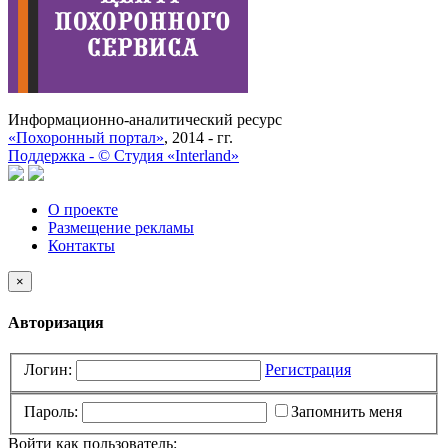
Информационно-аналитический ресурс
«Похоронный портал»
, 2014 - гг.
Поддержка -
©
Cтудия «Interland»
О проекте
Размещение рекламы
Контакты
×
Авторизация
Логин:
Регистрация
Пароль:
Запомнить меня
Войти как пользователь: