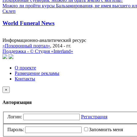
Похоронные суеверия. Можно ли брать землю с могилы?
Можно ли пройти курсы Бальзамирования, не имея высшего ил
Склеп
World Funeral News
Информационно-аналитический ресурс
«Похоронный портал»
, 2014 - гг.
Поддержка -
©
Cтудия «Interland»
О проекте
Размещение рекламы
Контакты
×
Авторизация
Логин:
Регистрация
Пароль:
Запомнить меня