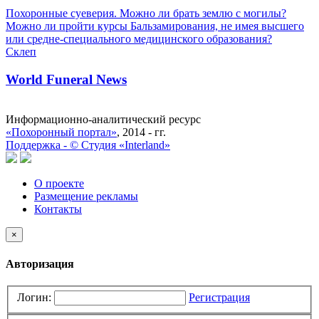
Похоронные суеверия. Можно ли брать землю с могилы?
Можно ли пройти курсы Бальзамирования, не имея высшего
или средне-специального медицинского образования?
Склеп
World Funeral News
Информационно-аналитический ресурс
«Похоронный портал»
, 2014 - гг.
Поддержка -
©
Cтудия «Interland»
О проекте
Размещение рекламы
Контакты
×
Авторизация
Логин:
Регистрация