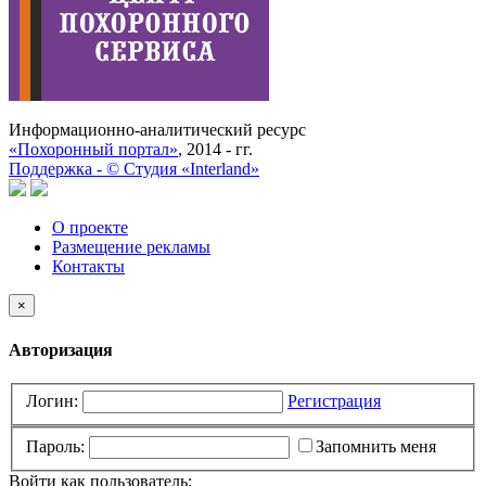
Информационно-аналитический ресурс
«Похоронный портал»
, 2014 - гг.
Поддержка -
©
Cтудия «Interland»
О проекте
Размещение рекламы
Контакты
×
Авторизация
Логин:
Регистрация
Пароль:
Запомнить меня
Войти как пользователь: