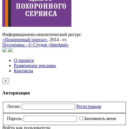
Информационно-аналитический ресурс
«Похоронный портал»
, 2014 - гг.
Поддержка -
©
Cтудия «Interland»
О проекте
Размещение рекламы
Контакты
×
Авторизация
Логин:
Регистрация
Пароль:
Запомнить меня
Войти как пользователь: