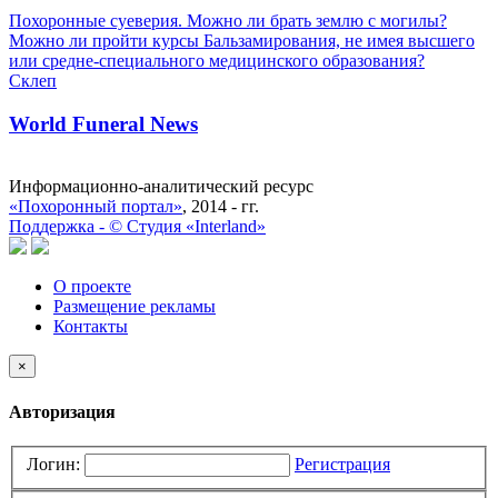
Похоронные суеверия. Можно ли брать землю с могилы?
Можно ли пройти курсы Бальзамирования, не имея высшего
или средне-специального медицинского образования?
Склеп
World Funeral News
Информационно-аналитический ресурс
«Похоронный портал»
, 2014 - гг.
Поддержка -
©
Cтудия «Interland»
О проекте
Размещение рекламы
Контакты
×
Авторизация
Логин:
Регистрация