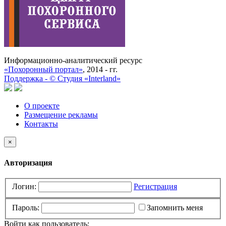
Информационно-аналитический ресурс
«Похоронный портал»
, 2014 - гг.
Поддержка -
©
Cтудия «Interland»
О проекте
Размещение рекламы
Контакты
×
Авторизация
Логин:
Регистрация
Пароль:
Запомнить меня
Войти как пользователь: