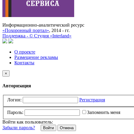
Информационно-аналитический ресурс
«Похоронный портал»
, 2014 - гг.
Поддержка -
©
Cтудия «Interland»
О проекте
Размещение рекламы
Контакты
×
Авторизация
Логин:
Регистрация
Пароль:
Запомнить меня
Войти как пользователь:
Забыли пароль?
Отмена