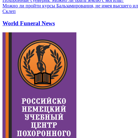
Похоронные суеверия. Можно ли брать землю с могилы?
Можно ли пройти курсы Бальзамирования, не имея высшего ил
Склеп
World Funeral News