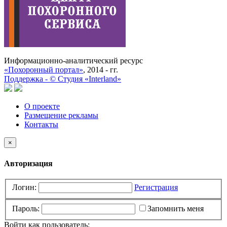
Информационно-аналитический ресурс
«Похоронный портал»
, 2014 - гг.
Поддержка -
©
Cтудия «Interland»
О проекте
Размещение рекламы
Контакты
×
Авторизация
Логин:
Регистрация
Пароль:
Запомнить меня
Войти как пользователь: