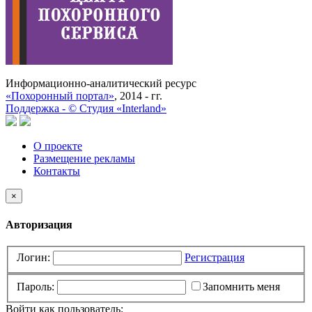
Информационно-аналитический ресурс
«Похоронный портал»
, 2014 - гг.
Поддержка -
©
Cтудия «Interland»
О проекте
Размещение рекламы
Контакты
×
Авторизация
Логин:
Регистрация
Пароль:
Запомнить меня
Войти как пользователь: