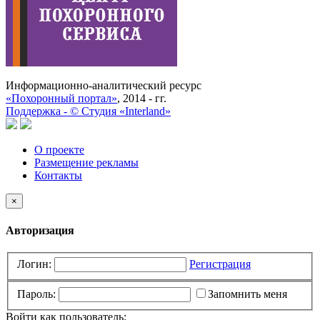
Информационно-аналитический ресурс
«Похоронный портал»
, 2014 - гг.
Поддержка -
©
Cтудия «Interland»
О проекте
Размещение рекламы
Контакты
×
Авторизация
Логин:
Регистрация
Пароль:
Запомнить меня
Войти как пользователь: