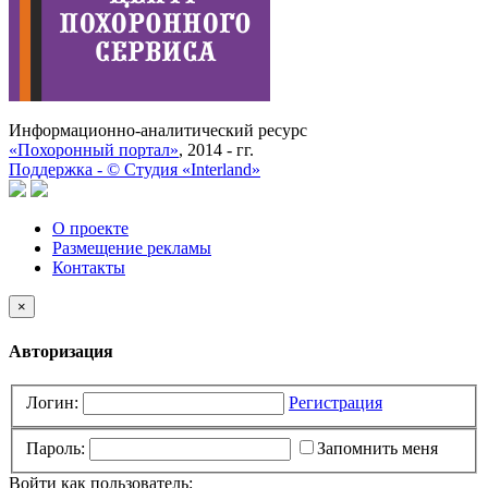
Информационно-аналитический ресурс
«Похоронный портал»
, 2014 - гг.
Поддержка -
©
Cтудия «Interland»
О проекте
Размещение рекламы
Контакты
×
Авторизация
Логин:
Регистрация
Пароль:
Запомнить меня
Войти как пользователь: