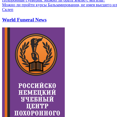
Похоронные суеверия. Можно ли брать землю с могилы?
Можно ли пройти курсы Бальзамирования, не имея высшего ил
Склеп
World Funeral News