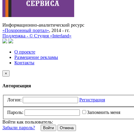
Информационно-аналитический ресурс
«Похоронный портал»
, 2014 - гг.
Поддержка -
©
Cтудия «Interland»
О проекте
Размещение рекламы
Контакты
×
Авторизация
Логин:
Регистрация
Пароль:
Запомнить меня
Войти как пользователь:
Забыли пароль?
Отмена