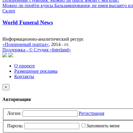
Похоронные суеверия. Можно ли брать землю с могилы?
Можно ли пройти курсы Бальзамирования, не имея высшего ил
Склеп
World Funeral News
Информационно-аналитический ресурс
«Похоронный портал»
, 2014 - гг.
Поддержка -
©
Cтудия «Interland»
О проекте
Размещение рекламы
Контакты
×
Авторизация
Логин:
Регистрация
Пароль:
Запомнить меня